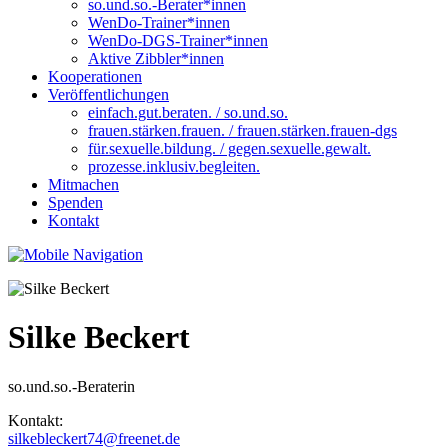
so.und.so.-Berater*innen
WenDo-Trainer*innen
WenDo-DGS-Trainer*innen
Aktive Zibbler*innen
Kooperationen
Veröffentlichungen
einfach.gut.beraten. / so.und.so.
frauen.stärken.frauen. / frauen.stärken.frauen-dgs
für.sexuelle.bildung. / gegen.sexuelle.gewalt.
prozesse.inklusiv.begleiten.
Mitmachen
Spenden
Kontakt
Silke Beckert
so.und.so.-Beraterin
Kontakt:
silkebleckert74@freenet.de