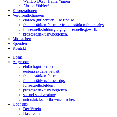
WenDo-DGS-Trainer*innen
Aktive Zibbler*innen
Kooperationen
Veröffentlichungen
einfach.gut.beraten. / so.und.so.
frauen.stärken.frauen. / frauen.stärken.frauen-dgs
für.sexuelle.bildung. / gegen.sexuelle.gewalt.
prozesse.inklusiv.begleiten.
Mitmachen
Spenden
Kontakt
Home
Angebote
einfach.gut.beraten.
gegen.sexuelle.gewalt
frauen.stärken.frauen.
frauen.stärken.frauen-dgs
für.sexuelle.bildung.
prozesse.inklusiv.begleiten.
so.und.so.-Beratung
unterstützt.selbstbewusst.sicher.
Über uns
Der Verein
Das Team