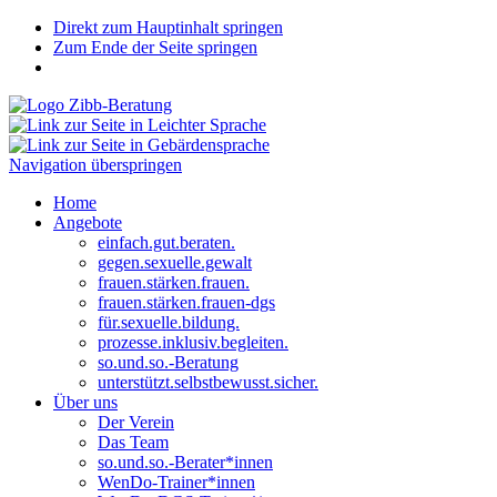
Direkt zum Hauptinhalt springen
Zum Ende der Seite springen
Navigation überspringen
Home
Angebote
einfach.gut.beraten.
gegen.sexuelle.gewalt
frauen.stärken.frauen.
frauen.stärken.frauen-dgs
für.sexuelle.bildung.
prozesse.inklusiv.begleiten.
so.und.so.-Beratung
unterstützt.selbstbewusst.sicher.
Über uns
Der Verein
Das Team
so.und.so.-Berater*innen
WenDo-Trainer*innen